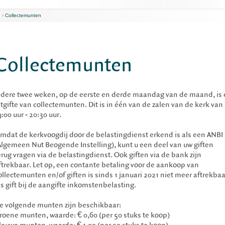
›
Collectemunten
Collectemunten
edere twee weken, op de eerste en derde maandag van de maand, is 
itgifte van collectemunten. Dit is in één van de zalen van de kerk van
9:00 uur - 20:30 uur.
mdat de kerkvoogdij door de belastingdienst erkend is als een ANBI
Algemeen Nut Beogende Instelling), kunt u een deel van uw giften
erug vragen via de belastingdienst. Ook giften via de bank zijn
ftrekbaar. Let op, een contante betaling voor de aankoop van
ollectemunten en/of giften is sinds 1 januari 2021 niet meer aftrekbaa
ls gift bij de aangifte inkomstenbelasting.
e volgende munten zijn beschikbaar:
roene munten, waarde: € 0,60 (per 50 stuks te koop)