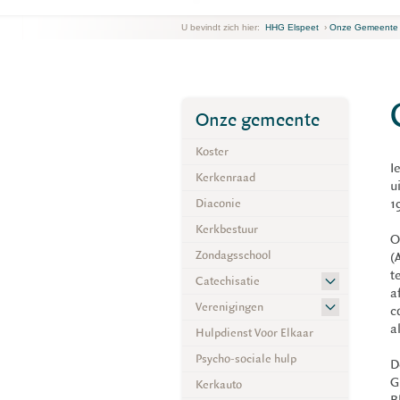
U bevindt zich hier:
HHG Elspeet
›
Onze Gemeente
Onze gemeente
Koster
I
Kerkenraad
u
Diaconie
1
Kerkbestuur
O
Zondagsschool
(
t
Catechisatie
a
Verenigingen
c
a
Hulpdienst Voor Elkaar
Psycho-sociale hulp
D
G
Kerkauto