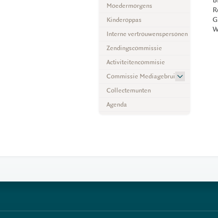
B
Moedermorgens
R
G
Kinderoppas
W
Interne vertrouwenspersonen
Zendingscommissie
Activiteitencommisie
Commissie Mediagebruik
Collectemunten
Agenda