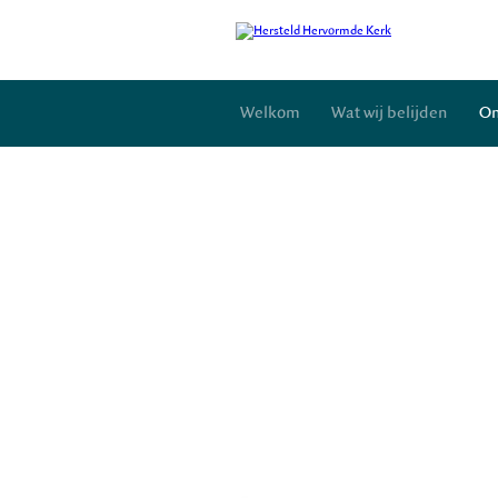
Welkom
Wat wij belijden
On