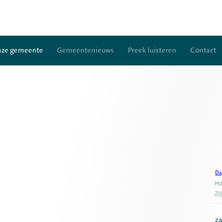
ze gemeente
Gemeentenieuws
Preek luisteren
Contact
Da
MA
ZI
za