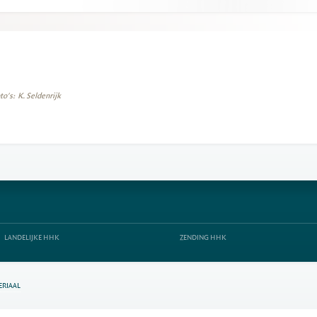
to's: K. Seldenrijk
LANDELIJKE HHK
ZENDING HHK
ERIAAL