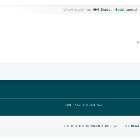
U bevindt zich hier:
HHG Elspeet
›
Beeldmateriaal
Fo
BIJBEL (STATENVERTALING)
© HERSTELD HERVORMDE KERK 2026
BEELDMAT