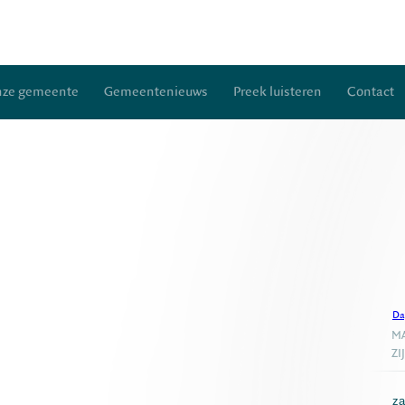
ze gemeente
Gemeentenieuws
Preek luisteren
Contact
Da
MA
ZI
za