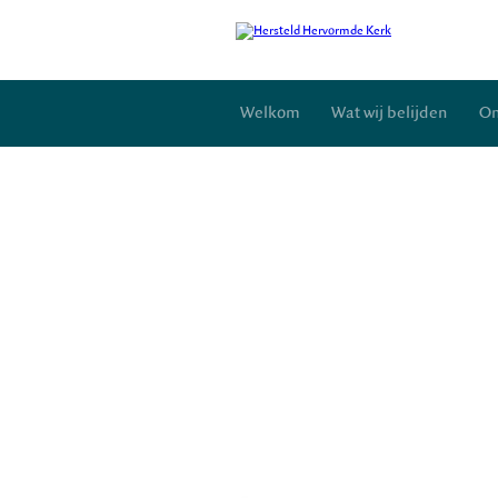
Welkom
Wat wij belijden
On