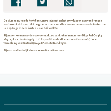
De uitzending van de kerkdiensten op internet en het downloaden daarvan brengen
kosten met zich mee. Met de groei van het aantal luisteraars nemen ook de kosten toe.
Een bijdrage in deze kosten is dan ook welkom.
Bijdragen kunnen worden overgemaakt op bankrekeningnummer NL41 RABO 0384
7692 17 t.n.v. Kerkvoogdij HHG Elspeet (Hersteld Hervormde Gemeente) onder
vermelding van Kostenbijdrage Internetuitzendingen
Bij voorbaat hartelijk dank voor uw financiële steun.